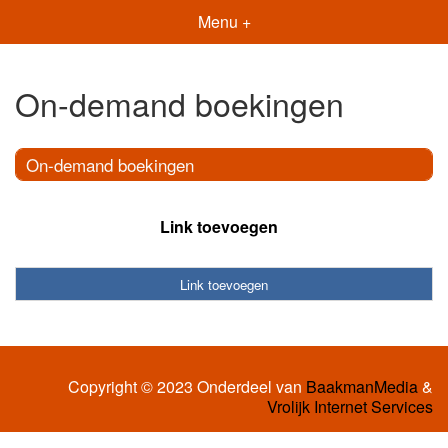
Menu +
On-demand boekingen
On-demand boekingen
Link toevoegen
Link toevoegen
Copyright © 2023 Onderdeel van
BaakmanMedia
&
Vrolijk Internet Services